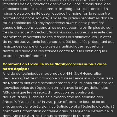
infections des os, infections des valves du cœur, mais aussi des
infections superficielles comme l’impétigo ou les furoncles. En
raison de sa proximité avec l’espèce humaine (on le rencontre
partout dans notre société) il pose de graves problèmes dans le
milieu hospitalier où
Staphylococcus aureus
est la première
cause d’infections secondaires ou nosocomiales. En plus de son
très haut risque d’infection,
Staphylococcus aureus
présente des
problèmes importants de résistances aux antibiotiques. En effet,
de nombreux variants (souches) ont été identifiés présentant des
résistances contre un ou plusieurs antibiotiques, et certains
dentre eux avec des résistances contre tous les antibiotiques
existants (multirésistants).
Comment on travaille avec
Staphylococcus aureus
dans
notre équipe :
A l’aide de techniques modernes de NGS (Next Generation
Sequencing) et de microscopie à fluorescence in vivo, mais aussi
de Northern blot et de remplacement allélique, nous étudions les
nouvelles voies de régulation en lien avec la dégradation des
ARN, ainsi que les réseaux d’interaction les contrôlant.
Nous étudions i) l’activité et le mécanisme moléculaire des
RNase Y, RNase J1 et J2 in vivo, pour déterminer leurs sites de
clivage avec une précision nucléotidique et à l’échelle globale, ii)
comment l’information contenue dans la séquence détermine la
demi-vie d’un ARN, et iii) nous examinons la relation