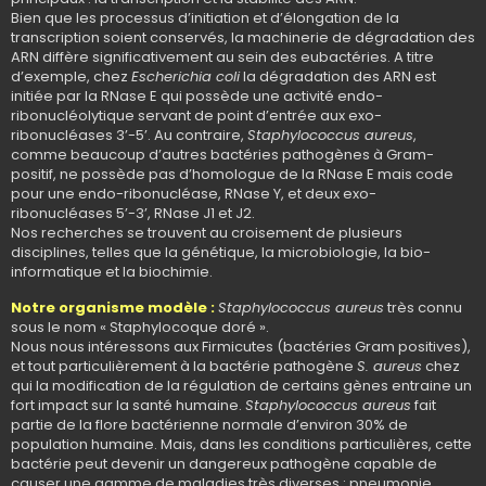
Bien que les processus d’initiation et d’élongation de la
transcription soient conservés, la machinerie de dégradation des
ARN diffère significativement au sein des eubactéries. A titre
d’exemple, chez
Escherichia coli
la dégradation des ARN est
initiée par la RNase E qui possède une activité endo-
ribonucléolytique servant de point d’entrée aux exo-
ribonucléases 3’-5’. Au contraire,
Staphylococcus aureus
,
comme beaucoup d’autres bactéries pathogènes à Gram-
positif, ne possède pas d’homologue de la RNase E mais code
pour une endo-ribonucléase, RNase Y, et deux exo-
ribonucléases 5’-3’, RNase J1 et J2.
Nos recherches se trouvent au croisement de plusieurs
disciplines, telles que la génétique, la microbiologie, la bio-
informatique et la biochimie.
Notre organisme modèle :
Staphylococcus aureus
très connu
sous le nom « Staphylocoque doré ».
Nous nous intéressons aux Firmicutes (bactéries Gram positives),
et tout particulièrement à la bactérie pathogène
S. aureus
chez
qui la modification de la régulation de certains gènes entraine un
fort impact sur la santé humaine.
Staphylococcus aureus
fait
partie de la flore bactérienne normale d’environ 30% de
population humaine. Mais, dans les conditions particulières, cette
bactérie peut devenir un dangereux pathogène capable de
causer une gamme de maladies très diverses : pneumonie,