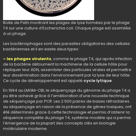
Boite de Petri montrant les plages de lyse formées par le phage
T4 sur une culture d’Escherichia coli. Chaque plage est assimilée
à un phage.
Les bactériophages sont des parasites obligatoires des cellules
bactériennes et il en existe deux types :
– les phages virulents
, comme le phage T4, qui après infection
de la bactérie détournent la machinerie de la cellule hôte pour
répliquer leur ADN, assembler des particules virales et permettre
leur dissémination dans l’environnement par la lyse de leur hôte.
Ce cycle de développement est appelé
cycle lytique
.
En 1994 au LMGM-CBI, le séquençage du génome du phage T4 a
pu être achevé grâce à l’amélioration d’une nouvelle technique
de séquençage par PCR. Les 2 500 paires de bases réfractaires
au séquençage en raison de la présence de gènes toxiques, ont
été déterminés grace à cette technologie et permis d’obtenir la
séquence complète du phage T4, système modèle qui a permis
l’émergence de la plupart des concepts clés en biologie
moléculaire moderne.