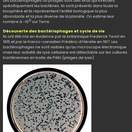
Les bactériophages ou phages sont des virus qui infectent
spécifiquement les bactéries. Ils sont présents dans toute la
biosphère et ils représentent l’entité biologique la plus
abondante et la plus diverse de la planète. On estime leur
31
nombre à ~10
sur Terre.
Découverte des bactériophages et cycle de vie
Ils ont été mis en évidence par le britannique Frederick Twort en
1915 et par le franco-canadien Frédéric d’Hérelle en 1917. Les
bactériophages ne sont visibles qu’au microscope électronique
mais leur activité de lyse cellulaire est détectable sur les cultures
bactériennes en boite de Pétri (plages de lyse).