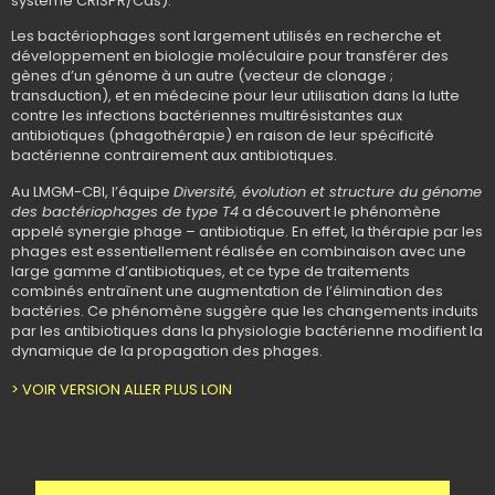
système CRISPR/Cas).
Les bactériophages sont largement utilisés en recherche et
développement en biologie moléculaire pour transférer des
gènes d’un génome à un autre (vecteur de clonage ;
transduction), et en médecine pour leur utilisation dans la lutte
contre les infections bactériennes multirésistantes aux
antibiotiques (phagothérapie) en raison de leur spécificité
bactérienne contrairement aux antibiotiques.
Au LMGM-CBI, l’équipe
Diversité, évolution et structure du génome
des bactériophages de type T4
a découvert le phénomène
appelé synergie phage – antibiotique. En effet, la thérapie par les
phages est essentiellement réalisée en combinaison avec une
large gamme d’antibiotiques, et ce type de traitements
combinés entraînent une augmentation de l’élimination des
bactéries. Ce phénomène suggère que les changements induits
par les antibiotiques dans la physiologie bactérienne modifient la
dynamique de la propagation des phages.
> VOIR VERSION ALLER PLUS LOIN