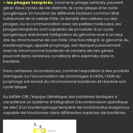
– les phages tempérés
, comme le phage Lambda, peuvent
gérer deux cycles de vie distincts, le cycle lytique et le cycle
lysogénique. En fonction de différents facteurs comme l’état
nutritionnel de la cellule hôte, la densité des cellules ou des
phages, ou la communication avec les petites molécules, les
phages tempérés sont capables de procéder à un cycle
lysogénique entraînant l’intégration du génome viral à un seul
site du chromosome de son hôte. Une fois intégré, le génome du
bactériophage, appelé prophage, est répliqué passivement
avec le chromosome bactérien et certains de ses gènes
pourront dans certaines conditions être exprimés dans la
bactérie.
Dans certaines circonstances, comme l’exposition à des produits
chimiques ou l’accumulation de dommages à l’ADN, l’ADN du
prophage est excisé du chromosome bactérien et réactive son
cycle lytique.
Au LMGM-CBI, l’équipe Génétique des bactéries lactiques a
caractérisé un système d’intégration (recombinaison spécifique
de site) d’un bactériophage tempéré de Lactobacillus bulgaricus
capable de fonctionner dans différentes espèces de bactéries.